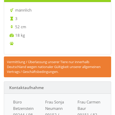
männlich
3
52 cm
18 kg
Vermittlung / Überlassung unserer Tiere nur innerhalb
Deutschland wegen nationaler Gültigkeit unserer allgemeinen
Vertrags / Geschäftsbedingungen.
Kontaktaufnahme
Büro
Frau Sonja
Frau Carmen
Betzenstein
Neumann
Baur
09244 / 98
09152 /
09151 / 82