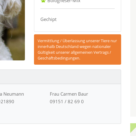
Bologneser-Mix
Gechipt
Vermittlung / Überlassung unserer Tiere nur
innerhalb Deutschland wegen nationaler
Gültigkeit unserer allgemeinen Vertrags /
Geschäftsbedingungen.
ja Neumann
Frau Carmen Baur
921890
09151 / 82 69 0