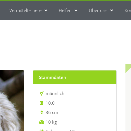
Vermittelte Tiere
Helfen
Über uns
Ko
Stammdaten
männlich
10.0
36 cm
10 kg