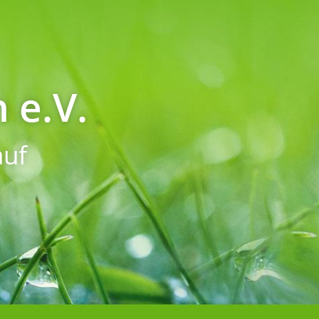
 e.V.
uf