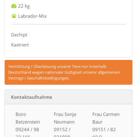
22 kg
Labrador-Mix
Gechipt
Kastriert
Vermittlung / Überlassung unserer Tiere nur innerhalb
Deutschland wegen nationaler Gültigkeit unserer allgemeinen
Vertrags / Geschäftsbedingungen.
Kontaktaufnahme
Büro
Frau Sonja
Frau Carmen
Betzenstein
Neumann
Baur
09244 / 98
09152 /
09151 / 82