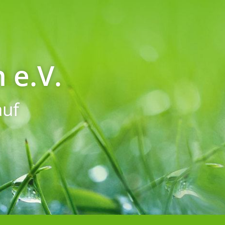
 e.V.
uf