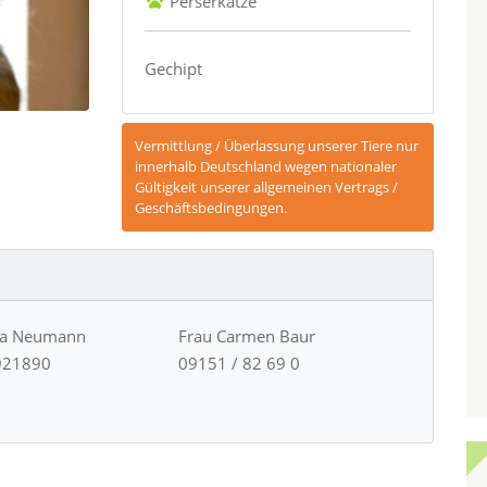
Perserkatze
Gechipt
Vermittlung / Überlassung unserer Tiere nur
innerhalb Deutschland wegen nationaler
Gültigkeit unserer allgemeinen Vertrags /
Geschäftsbedingungen.
ja Neumann
Frau Carmen Baur
921890
09151 / 82 69 0