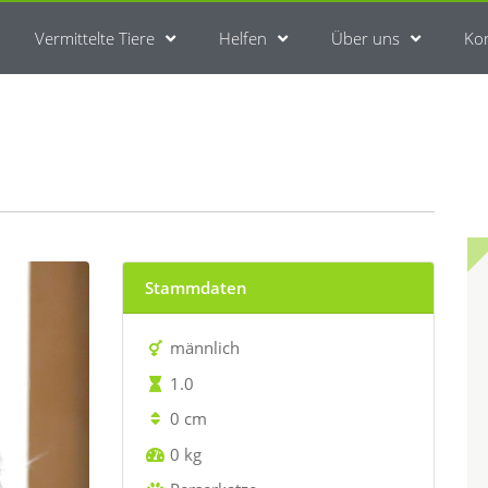
Vermittelte Tiere
Helfen
Über uns
Ko
Stammdaten
männlich
1.0
0 cm
0 kg