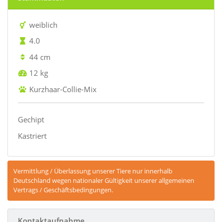
weiblich
4.0
44 cm
12 kg
Kurzhaar-Collie-Mix
Gechipt
Kastriert
Vermittlung / Überlassung unserer Tiere nur innerhalb
Deutschland wegen nationaler Gültigkeit unserer allgemeinen
Vertrags / Geschäftsbedingungen.
Kontaktaufnahme