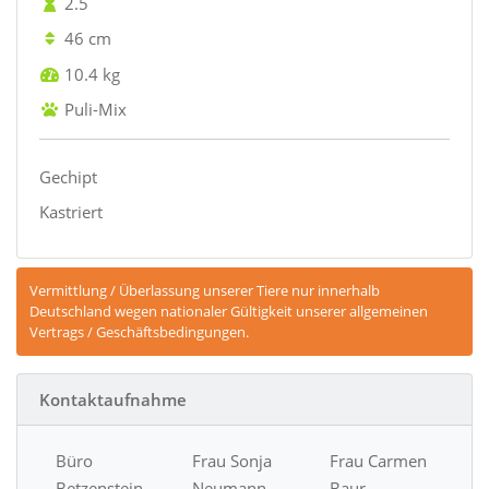
2.5
46 cm
10.4 kg
Puli-Mix
Gechipt
Kastriert
Vermittlung / Überlassung unserer Tiere nur innerhalb
Deutschland wegen nationaler Gültigkeit unserer allgemeinen
Vertrags / Geschäftsbedingungen.
Kontaktaufnahme
Büro
Frau Sonja
Frau Carmen
Betzenstein
Neumann
Baur