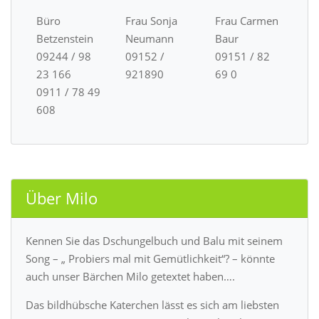
Büro
Frau Sonja
Frau Carmen
Betzenstein
Neumann
Baur
09244 / 98
09152 /
09151 / 82
23 166
921890
69 0
0911 / 78 49
608
Über Milo
Kennen Sie das Dschungelbuch und Balu mit seinem
Song – „ Probiers mal mit Gemütlichkeit“? – könnte
auch unser Bärchen Milo getextet haben….
Das bildhübsche Katerchen lässt es sich am liebsten