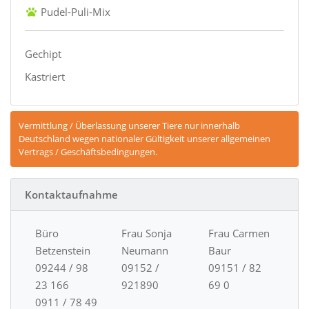
Pudel-Puli-Mix
Gechipt
Kastriert
Vermittlung / Überlassung unserer Tiere nur innerhalb
Deutschland wegen nationaler Gültigkeit unserer allgemeinen
Vertrags / Geschäftsbedingungen.
Kontaktaufnahme
Büro
Frau Sonja
Frau Carmen
Betzenstein
Neumann
Baur
09244 / 98
09152 /
09151 / 82
23 166
921890
69 0
0911 / 78 49