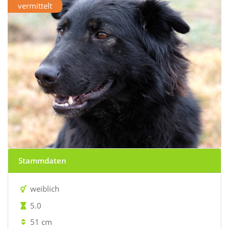
vermittelt
Stammdaten
weiblich
5.0
51 cm