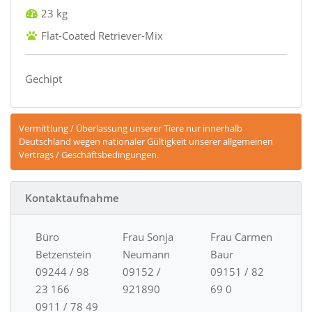
23 kg
Flat-Coated Retriever-Mix
Gechipt
Vermittlung / Überlassung unserer Tiere nur innerhalb
Deutschland wegen nationaler Gültigkeit unserer allgemeinen
Vertrags / Geschäftsbedingungen.
Kontaktaufnahme
Büro
Frau Sonja
Frau Carmen
Betzenstein
Neumann
Baur
09244 / 98
09152 /
09151 / 82
23 166
921890
69 0
0911 / 78 49