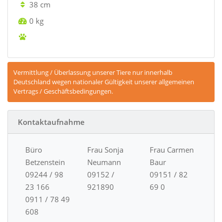
38 cm
0 kg
Vermittlung / Überlassung unserer Tiere nur innerhalb
Deutschland wegen nationaler Gültigkeit unserer allgemeinen
Vertrags / Geschäftsbedingungen.
Kontaktaufnahme
Büro
Frau Sonja
Frau Carmen
Betzenstein
Neumann
Baur
09244 / 98
09152 /
09151 / 82
23 166
921890
69 0
0911 / 78 49
608