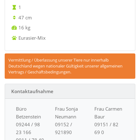
1
47 cm
16 kg
Eurasier-Mix
Vermittlung / Überlassung unserer Tiere nur innerhalb
Deutschland wegen nationaler Gültigkeit unserer allgemeinen
Vertrags / Geschäftsbedingungen.
Kontaktaufnahme
Büro
Frau Sonja
Frau Carmen
Betzenstein
Neumann
Baur
09244 / 98
09152 /
09151 / 82
23 166
921890
69 0