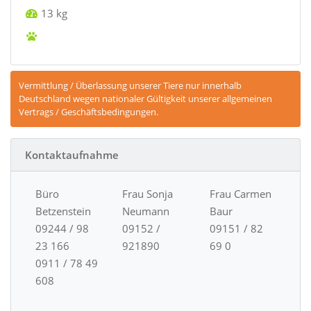
13 kg
Vermittlung / Überlassung unserer Tiere nur innerhalb
Deutschland wegen nationaler Gültigkeit unserer allgemeinen
Vertrags / Geschäftsbedingungen.
Kontaktaufnahme
Büro
Frau Sonja
Frau Carmen
Betzenstein
Neumann
Baur
09244 / 98
09152 /
09151 / 82
23 166
921890
69 0
0911 / 78 49
608