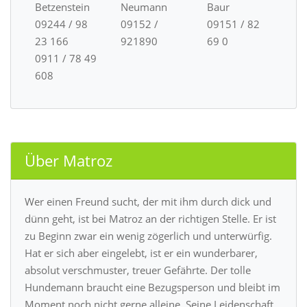
Betzenstein
Neumann
Baur
09244 / 98
09152 /
09151 / 82
23 166
921890
69 0
0911 / 78 49
608
Über Matroz
Wer einen Freund sucht, der mit ihm durch dick und
dünn geht, ist bei Matroz an der richtigen Stelle. Er ist
zu Beginn zwar ein wenig zögerlich und unterwürfig.
Hat er sich aber eingelebt, ist er ein wunderbarer,
absolut verschmuster, treuer Gefährte. Der tolle
Hundemann braucht eine Bezugsperson und bleibt im
Moment noch nicht gerne alleine. Seine Leidenschaft