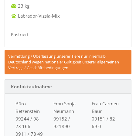
23 kg
Labrador-Vizsla-Mix
Kastriert
Vermittlung / Überlassung unserer Tiere nur innerhalb
Deutschland wegen nationaler Gültigkeit unserer allgemeinen
Vertrags / Geschäftsbedingungen.
Kontaktaufnahme
Büro
Frau Sonja
Frau Carmen
Betzenstein
Neumann
Baur
09244 / 98
09152 /
09151 / 82
23 166
921890
69 0
0911 / 78 49