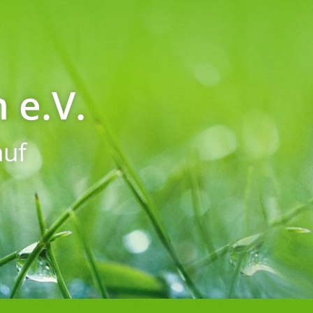
 e.V.
uf