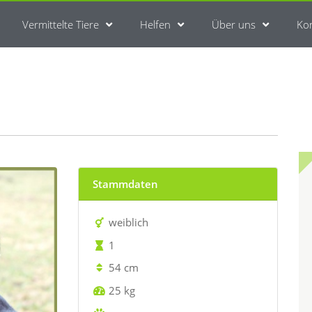
Vermittelte Tiere
Helfen
Über uns
Ko
Stammdaten
weiblich
1
54 cm
25 kg