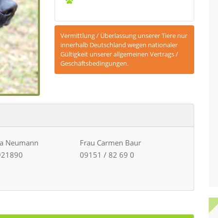
Vermittlung / Überlassung unserer Tiere nur
innerhalb Deutschland wegen nationaler
Gültigkeit unserer allgemeinen Vertrags /
Geschäftsbedingungen.
ja Neumann
Frau Carmen Baur
921890
09151 / 82 69 0