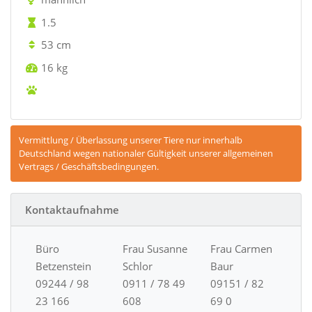
1.5
53 cm
16 kg
Vermittlung / Überlassung unserer Tiere nur innerhalb
Deutschland wegen nationaler Gültigkeit unserer allgemeinen
Vertrags / Geschäftsbedingungen.
Kontaktaufnahme
Büro
Frau Susanne
Frau Carmen
Betzenstein
Schlor
Baur
09244 / 98
0911 / 78 49
09151 / 82
23 166
608
69 0