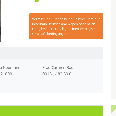
Vermittlung / Überlassung unserer Tiere nur
innerhalb Deutschland wegen nationaler
Gültigkeit unserer allgemeinen Vertrags /
Geschäftsbedingungen.
ja Neumann
Frau Carmen Baur
921890
09151 / 82 69 0