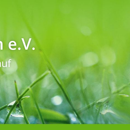
 e.V.
uf