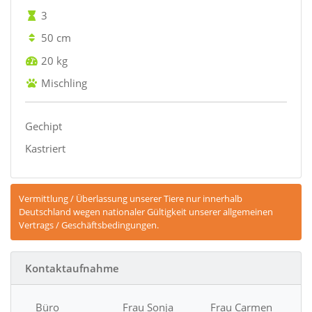
3
50 cm
20 kg
Mischling
Gechipt
Kastriert
Vermittlung / Überlassung unserer Tiere nur innerhalb
Deutschland wegen nationaler Gültigkeit unserer allgemeinen
Vertrags / Geschäftsbedingungen.
Kontaktaufnahme
Büro
Frau Sonja
Frau Carmen