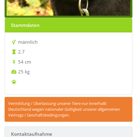
Stammdaten
männlich
2.7
54 cm
25 kg
Vermittlung / Überlassung unserer Tiere nur innerhalb
Deutschland wegen nationaler Gültigkeit unserer allgemeinen
Vertrags / Geschäftsbedingungen.
Kontaktaufnahme