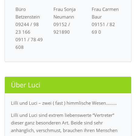
Büro
Frau Sonja
Frau Carmen
Betzenstein
Neumann
Baur
09244 / 98
09152 /
09151 / 82
23 166
921890
69 0
0911 / 78 49
608
Über Luci
Lilli und Luci – zwei ( fast ) himmlische Wesen………
Lilli und Luci sind extrem liebenswerte “Vertreter“
dieser ganz besonderen Art. Beide sind sehr
anhänglich, verschmust, brauchen ihren Menschen