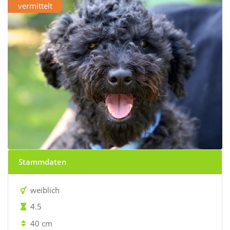
vermittelt
Stammdaten
weiblich
4.5
40 cm