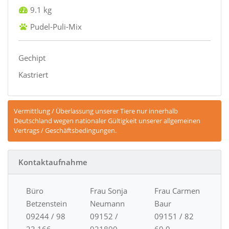
9.1 kg
Pudel-Puli-Mix
Gechipt
Kastriert
Vermittlung / Überlassung unserer Tiere nur innerhalb
Deutschland wegen nationaler Gültigkeit unserer allgemeinen
Vertrags / Geschäftsbedingungen.
Kontaktaufnahme
Büro
Frau Sonja
Frau Carmen
Betzenstein
Neumann
Baur
09244 / 98
09152 /
09151 / 82