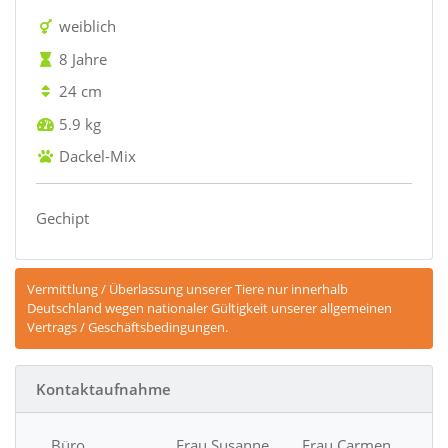
weiblich
8 Jahre
24 cm
5.9 kg
Dackel-Mix
Gechipt
Vermittlung / Überlassung unserer Tiere nur innerhalb
Deutschland wegen nationaler Gültigkeit unserer allgemeinen
Vertrags / Geschäftsbedingungen.
Kontaktaufnahme
Büro
Frau Susanne
Frau Carmen