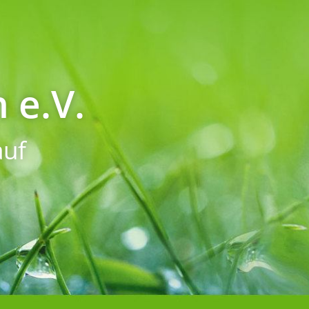
 e.V.
uf