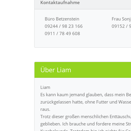
Kontaktaufnahme
Büro Betzenstein
Frau Son
09244 / 98 23 166
09152 / 
0911 / 78 49 608
Über Liam
Liam
Es kann kaum jemand glauben, dass mein Bes
zurückgelassen hatte, ohne Futter und Wass
raus.
Trotz dieser großen menschlichen Enttäuschun
geblieben. Ich brauche und fordere meine Str
Kuschelrunde. Trotzdem bin ich nichts für Co