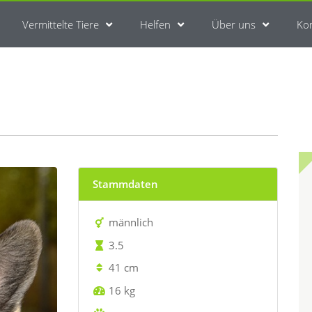
Vermittelte Tiere
Helfen
Über uns
Ko
Stammdaten
männlich
3.5
41 cm
16 kg