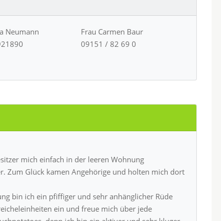
ja Neumann
Frau Carmen Baur
921890
09151 / 82 69 0
itzer mich einfach in der leeren Wohnung
er. Zum Glück kamen Angehörige und holten mich dort
g bin ich ein pfiffiger und sehr anhänglicher Rüde
eicheleinheiten ein und freue mich über jede
uchpotatoes, denn ich bin ein aktiver und sehr kluger