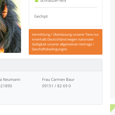
Schnauzer-Mix
Gechipt
Vermittlung / Überlassung unserer Tiere nur
innerhalb Deutschland wegen nationaler
Gültigkeit unserer allgemeinen Vertrags /
Geschäftsbedingungen.
ja Neumann
Frau Carmen Baur
921890
09151 / 82 69 0