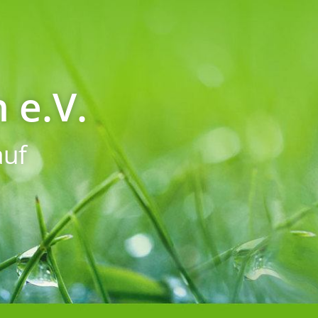
 e.V.
uf