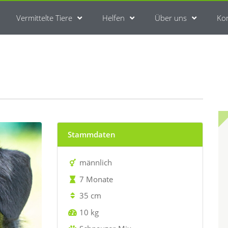
Vermittelte Tiere
Helfen
Über uns
Ko
Stammdaten
männlich
7 Monate
35 cm
10 kg