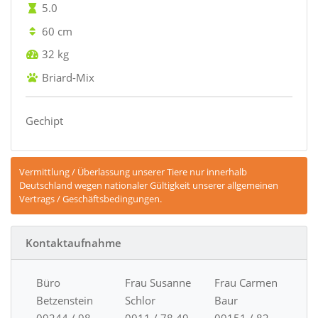
5.0
60 cm
32 kg
Briard-Mix
Gechipt
Vermittlung / Überlassung unserer Tiere nur innerhalb
Deutschland wegen nationaler Gültigkeit unserer allgemeinen
Vertrags / Geschäftsbedingungen.
Kontaktaufnahme
Büro
Frau Susanne
Frau Carmen
Betzenstein
Schlor
Baur
09244 / 98
0911 / 78 49
09151 / 82