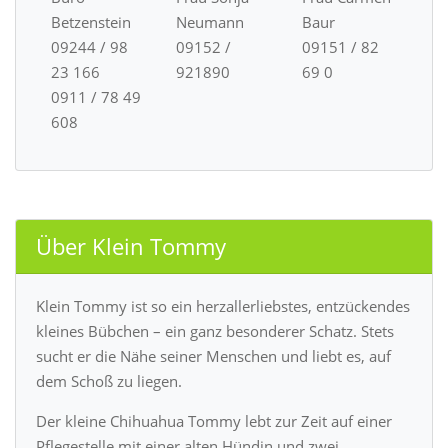
Betzenstein
Neumann
Baur
09244 / 98
09152 /
09151 / 82
23 166
921890
69 0
0911 / 78 49
608
Über Klein Tommy
Klein Tommy ist so ein herzallerliebstes, entzückendes
kleines Bübchen – ein ganz besonderer Schatz. Stets
sucht er die Nähe seiner Menschen und liebt es, auf
dem Schoß zu liegen.
Der kleine Chihuahua Tommy lebt zur Zeit auf einer
Pflegestelle mit einer alten Hündin und zwei