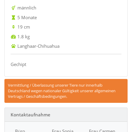
männlich
5 Monate
19 cm
1.8 kg
Langhaar-Chihuahua
Gechipt
Vermittlung / Überlassung unserer Tiere nur innerhalb
Deutschland wegen nationaler Gültigkeit unserer allgemeinen
Vertrags / Geschäftsbedingungen.
Kontaktaufnahme
Büro
Frau Sonja
Frau Carmen