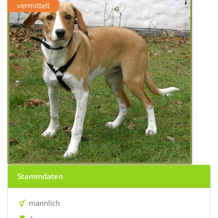
vermittelt
Stammdaten
männlich