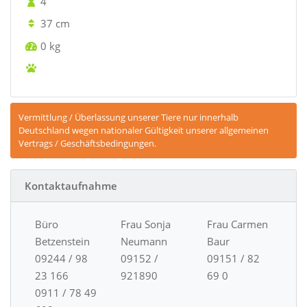
4
37 cm
0 kg
Vermittlung / Überlassung unserer Tiere nur innerhalb
Deutschland wegen nationaler Gültigkeit unserer allgemeinen
Vertrags / Geschäftsbedingungen.
Kontaktaufnahme
Büro
Frau Sonja
Frau Carmen
Betzenstein
Neumann
Baur
09244 / 98
09152 /
09151 / 82
23 166
921890
69 0
0911 / 78 49