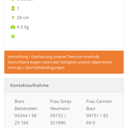
1
28 cm
4.5 kg
Vermittlung / Überlassung unserer Tiere nur innerhalb
Deutschland wegen nationaler Gültigkeit unserer allgemeinen
Vertrags / Geschäftsbedingungen.
Kontaktaufnahme
Büro
Frau Sonja
Frau Carmen
Betzenstein
Neumann
Baur
09244 / 98
09152 /
09151 / 82
23 166
921890
69 0