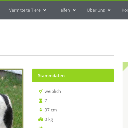
Vermittelte Tiere
Helfen
Über uns
Ko
Stammdaten
weiblich
7
37 cm
0 kg