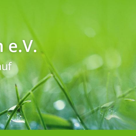
 e.V.
uf