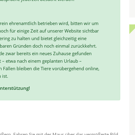
ein ehrenamtlich betrieben wird, bitten wir um
och für einige Zeit auf unserer Website sichtbar
ring zu halten und bietet gleichzeitig eine
hbaren Gründen doch noch einmal zurückkehrt.
de zwar bereits ein neues Zuhause gefunden
t – etwa nach einem geplanten Urlaub –
ällen bleiben die Tiere vorübergehend online,
 ist.
Unterstützung!
rößern. Fahren Sie mit der Maus über das vergrößerte Bild,