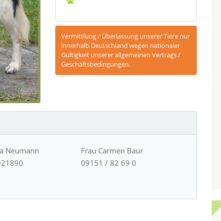
Vermittlung / Überlassung unserer Tiere nur
innerhalb Deutschland wegen nationaler
Gültigkeit unserer allgemeinen Vertrags /
Geschäftsbedingungen.
ja Neumann
Frau Carmen Baur
921890
09151 / 82 69 0