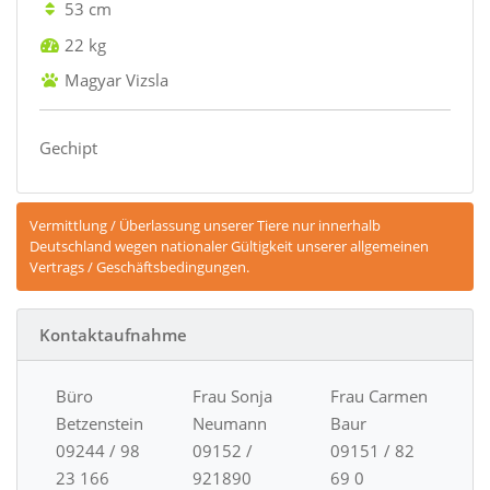
53 cm
22 kg
Magyar Vizsla
Gechipt
Vermittlung / Überlassung unserer Tiere nur innerhalb
Deutschland wegen nationaler Gültigkeit unserer allgemeinen
Vertrags / Geschäftsbedingungen.
Kontaktaufnahme
Büro
Frau Sonja
Frau Carmen
Betzenstein
Neumann
Baur
09244 / 98
09152 /
09151 / 82
23 166
921890
69 0