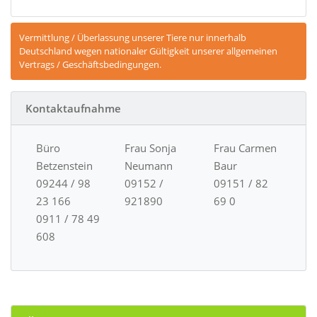
Vermittlung / Überlassung unserer Tiere nur innerhalb
Deutschland wegen nationaler Gültigkeit unserer allgemeinen
Vertrags / Geschäftsbedingungen.
Kontaktaufnahme
Büro
Frau Sonja
Frau Carmen
Betzenstein
Neumann
Baur
09244 / 98
09152 /
09151 / 82
23 166
921890
69 0
0911 / 78 49
608