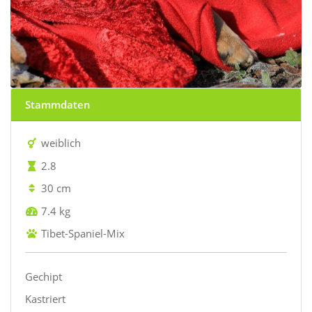
Stammdaten
weiblich
2.8
30 cm
7.4 kg
Tibet-Spaniel-Mix
Gechipt
Kastriert