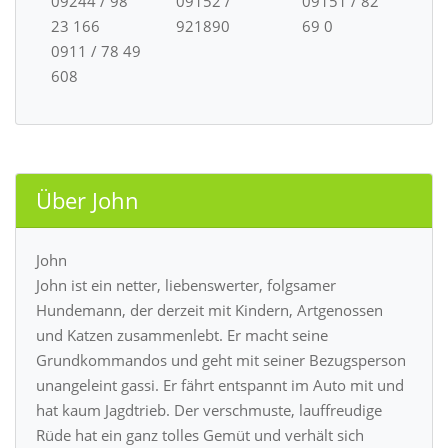
09244 / 98
09152 /
09151 / 82
23 166
921890
69 0
0911 / 78 49
608
Über John
John
John ist ein netter, liebenswerter, folgsamer
Hundemann, der derzeit mit Kindern, Artgenossen
und Katzen zusammenlebt. Er macht seine
Grundkommandos und geht mit seiner Bezugsperson
unangeleint gassi. Er fährt entspannt im Auto mit und
hat kaum Jagdtrieb. Der verschmuste, lauffreudige
Rüde hat ein ganz tolles Gemüt und verhält sich