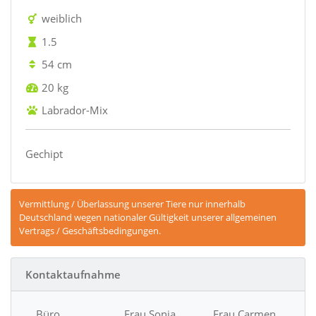
weiblich
1.5
54 cm
20 kg
Labrador-Mix
Gechipt
Vermittlung / Überlassung unserer Tiere nur innerhalb
Deutschland wegen nationaler Gültigkeit unserer allgemeinen
Vertrags / Geschäftsbedingungen.
Kontaktaufnahme
Büro
Frau Sonja
Frau Carmen