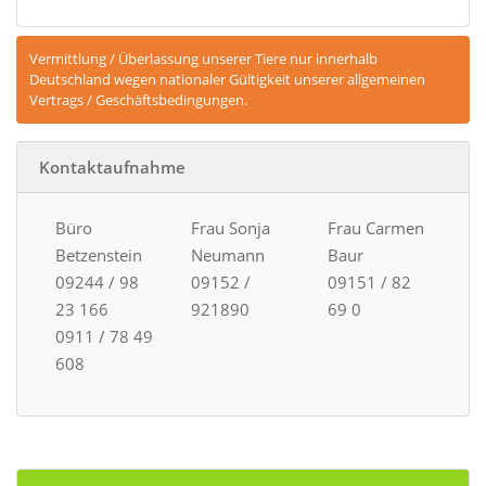
Vermittlung / Überlassung unserer Tiere nur innerhalb
Deutschland wegen nationaler Gültigkeit unserer allgemeinen
Vertrags / Geschäftsbedingungen.
Kontaktaufnahme
Büro
Frau Sonja
Frau Carmen
Betzenstein
Neumann
Baur
09244 / 98
09152 /
09151 / 82
23 166
921890
69 0
0911 / 78 49
608