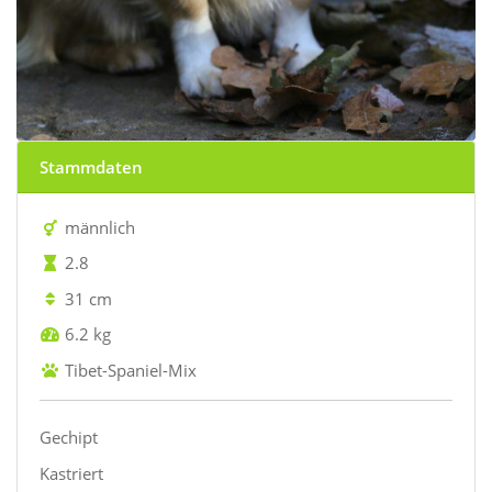
Stammdaten
männlich
2.8
31 cm
6.2 kg
Tibet-Spaniel-Mix
Gechipt
Kastriert