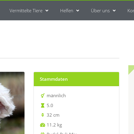
Vermittelte Tiere
Helfen
Über uns
Ko
Stammdaten
männlich
5.0
32 cm
11.2 kg