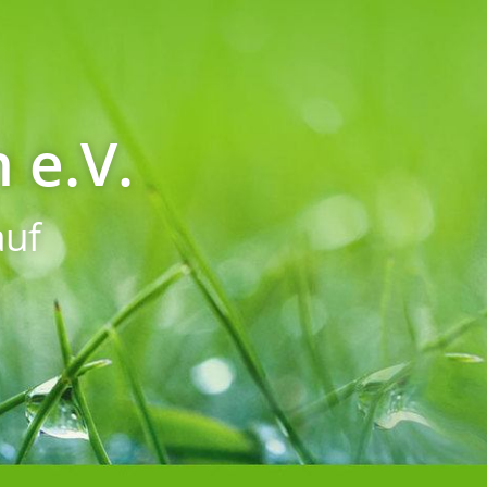
 e.V.
uf