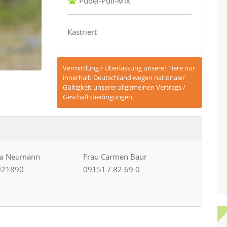
Pudel-Puli-Mix
Kastriert
Vermittlung / Überlassung unserer Tiere nur
innerhalb Deutschland wegen nationaler
Gültigkeit unserer allgemeinen Vertrags /
Geschäftsbedingungen.
ja Neumann
Frau Carmen Baur
921890
09151 / 82 69 0