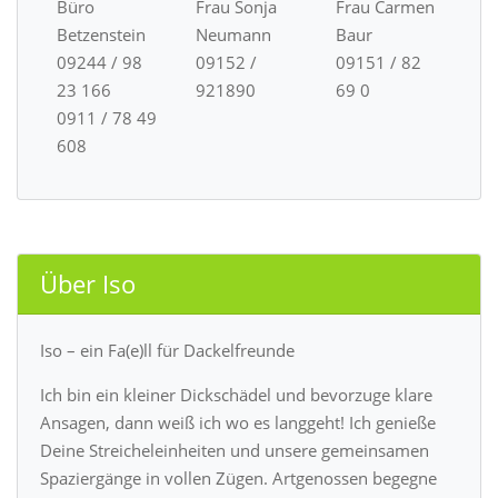
Büro
Frau Sonja
Frau Carmen
Betzenstein
Neumann
Baur
09244 / 98
09152 /
09151 / 82
23 166
921890
69 0
0911 / 78 49
608
Über Iso
Iso – ein Fa(e)ll für Dackelfreunde
Ich bin ein kleiner Dickschädel und bevorzuge klare
Ansagen, dann weiß ich wo es langgeht! Ich genieße
Deine Streicheleinheiten und unsere gemeinsamen
Spaziergänge in vollen Zügen. Artgenossen begegne