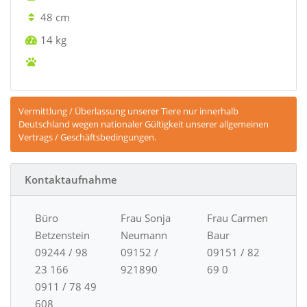
48 cm
14 kg
Vermittlung / Überlassung unserer Tiere nur innerhalb
Deutschland wegen nationaler Gültigkeit unserer allgemeinen
Vertrags / Geschäftsbedingungen.
Kontaktaufnahme
Büro
Frau Sonja
Frau Carmen
Betzenstein
Neumann
Baur
09244 / 98
09152 /
09151 / 82
23 166
921890
69 0
0911 / 78 49
608