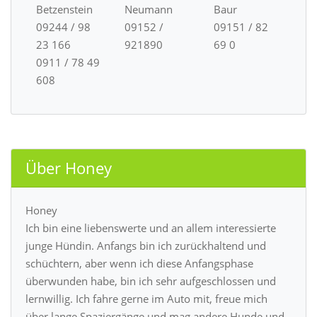
Betzenstein
Neumann
Baur
09244 / 98
09152 /
09151 / 82
23 166
921890
69 0
0911 / 78 49
608
Über Honey
Honey
Ich bin eine liebenswerte und an allem interessierte
junge Hündin. Anfangs bin ich zurückhaltend und
schüchtern, aber wenn ich diese Anfangsphase
überwunden habe, bin ich sehr aufgeschlossen und
lernwillig. Ich fahre gerne im Auto mit, freue mich
über lange Spaziergänge und mag andere Hunde und