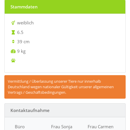
vermittelt
Stammdaten
weiblich
6.5
39 cm
9 kg
Vermittlung / Überlassung unserer Tiere nur innerhalb
Deutschland wegen nationaler Gültigkeit unserer allgemeinen
Vertrags / Geschäftsbedingungen.
Kontaktaufnahme
Büro
Frau Sonja
Frau Carmen