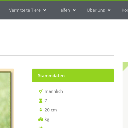
Vermittelte Tiere
Helfen
Über uns
Ko
Stammdaten
männlich
7
20 cm
kg