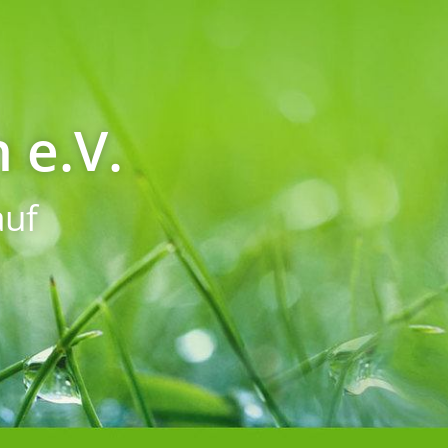
 e.V.
uf