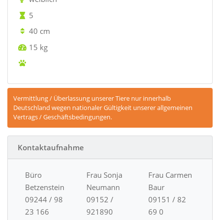
5
40 cm
15 kg
Vermittlung / Überlassung unserer Tiere nur innerhalb
Deutschland wegen nationaler Gültigkeit unserer allgemeinen
Vertrags / Geschäftsbedingungen.
Kontaktaufnahme
Büro
Frau Sonja
Frau Carmen
Betzenstein
Neumann
Baur
09244 / 98
09152 /
09151 / 82
23 166
921890
69 0