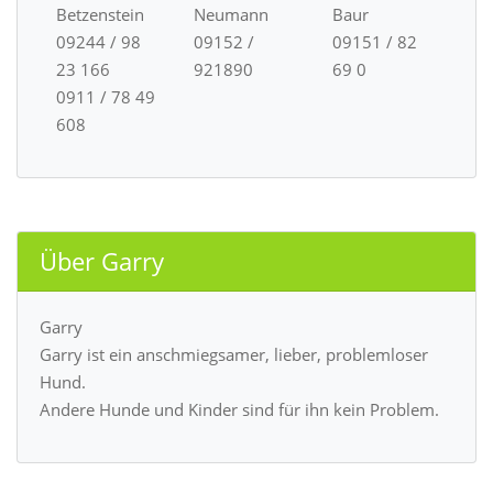
Betzenstein
Neumann
Baur
09244 / 98
09152 /
09151 / 82
23 166
921890
69 0
0911 / 78 49
608
Über Garry
Garry
Garry ist ein anschmiegsamer, lieber, problemloser
Hund.
Andere Hunde und Kinder sind für ihn kein Problem.