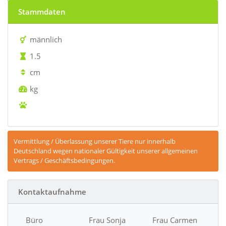
vermittelt
Stammdaten
männlich
1.5
cm
kg
Vermittlung / Überlassung unserer Tiere nur innerhalb
Deutschland wegen nationaler Gültigkeit unserer allgemeinen
Vertrags / Geschäftsbedingungen.
Kontaktaufnahme
Büro
Frau Sonja
Frau Carmen