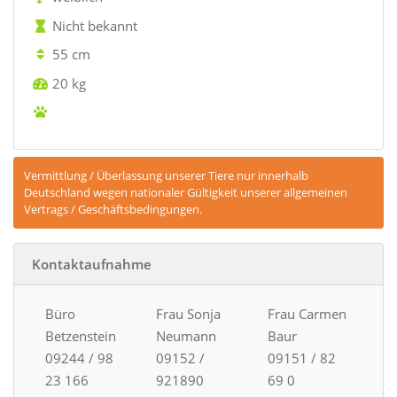
Nicht bekannt
55 cm
20 kg
Vermittlung / Überlassung unserer Tiere nur innerhalb
Deutschland wegen nationaler Gültigkeit unserer allgemeinen
Vertrags / Geschäftsbedingungen.
Kontaktaufnahme
Büro
Frau Sonja
Frau Carmen
Betzenstein
Neumann
Baur
09244 / 98
09152 /
09151 / 82
23 166
921890
69 0