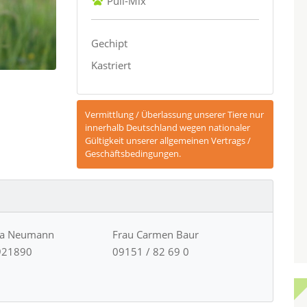
Puli-Mix
Gechipt
Kastriert
Vermittlung / Überlassung unserer Tiere nur
innerhalb Deutschland wegen nationaler
Gültigkeit unserer allgemeinen Vertrags /
Geschäftsbedingungen.
ja Neumann
Frau Carmen Baur
921890
09151 / 82 69 0