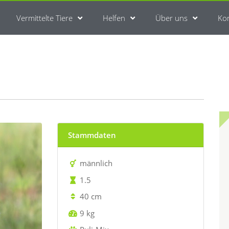
Vermittelte Tiere
Helfen
Über uns
Ko
Stammdaten
männlich
1.5
40 cm
9 kg