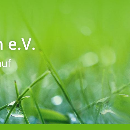
 e.V.
uf