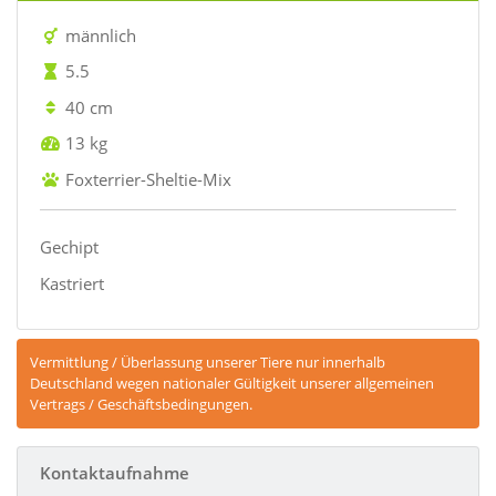
männlich
5.5
40 cm
13 kg
Foxterrier-Sheltie-Mix
Gechipt
Kastriert
Vermittlung / Überlassung unserer Tiere nur innerhalb
Deutschland wegen nationaler Gültigkeit unserer allgemeinen
Vertrags / Geschäftsbedingungen.
Kontaktaufnahme