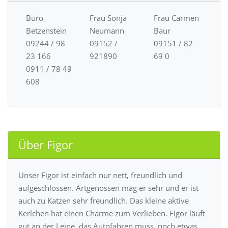
Büro
Frau Sonja
Frau Carmen
Betzenstein
Neumann
Baur
09244 / 98
09152 /
09151 / 82
23 166
921890
69 0
0911 / 78 49
608
Über Figor
Unser Figor ist einfach nur nett, freundlich und
aufgeschlossen. Artgenossen mag er sehr und er ist
auch zu Katzen sehr freundlich. Das kleine aktive
Kerlchen hat einen Charme zum Verlieben. Figor läuft
gut an der Leine, das Autofahren muss noch etwas