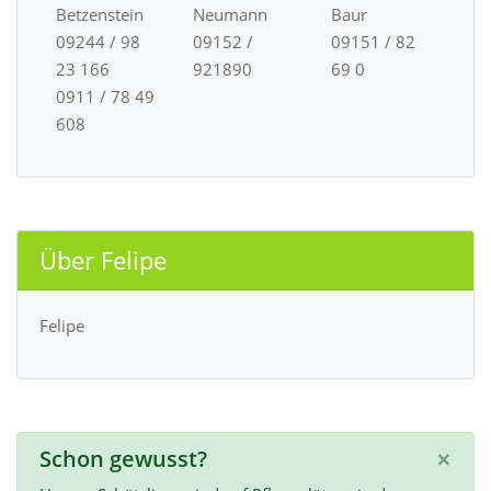
Betzenstein
Neumann
Baur
09244 / 98
09152 /
09151 / 82
23 166
921890
69 0
0911 / 78 49
608
Über Felipe
Felipe
×
Schon gewusst?