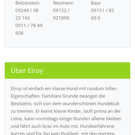
Betzenstein
Neumann
Baur
09244 / 98
09152 /
09151 / 82
23 166
921890
69 0
0911 / 78 49
608
Über Elroy
Elroy ist einfach ein klasse Hund mit rundum tollen
Eigenschaften. Familiäre Gründe zwangen die
Besitzerin, sich von dem wunderschönen Hundebub
zu trennen. Er kennt kleine Kinder, läuft prima an der
Leine, kann vormittags einige Stunden alleine bleiben
und fährt auch brav im Auto mit. Hundeerfahrene
Katzen sind für ihn kein Problem, mit den meisten