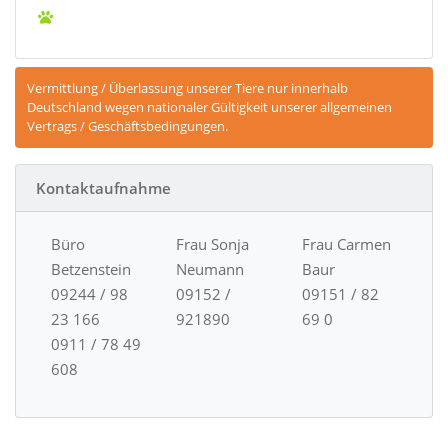
Vermittlung / Überlassung unserer Tiere nur innerhalb
Deutschland wegen nationaler Gültigkeit unserer allgemeinen
Vertrags / Geschäftsbedingungen.
Kontaktaufnahme
Büro
Frau Sonja
Frau Carmen
Betzenstein
Neumann
Baur
09244 / 98
09152 /
09151 / 82
23 166
921890
69 0
0911 / 78 49
608