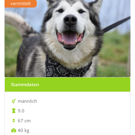
vermittelt
Stammdaten
männlich
9.0
67 cm
40 kg