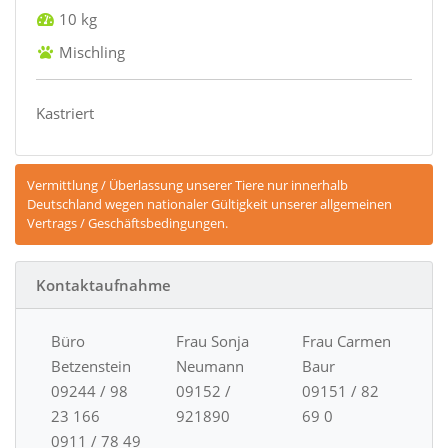
10 kg
Mischling
Kastriert
Vermittlung / Überlassung unserer Tiere nur innerhalb
Deutschland wegen nationaler Gültigkeit unserer allgemeinen
Vertrags / Geschäftsbedingungen.
Kontaktaufnahme
Büro
Frau Sonja
Frau Carmen
Betzenstein
Neumann
Baur
09244 / 98
09152 /
09151 / 82
23 166
921890
69 0
0911 / 78 49