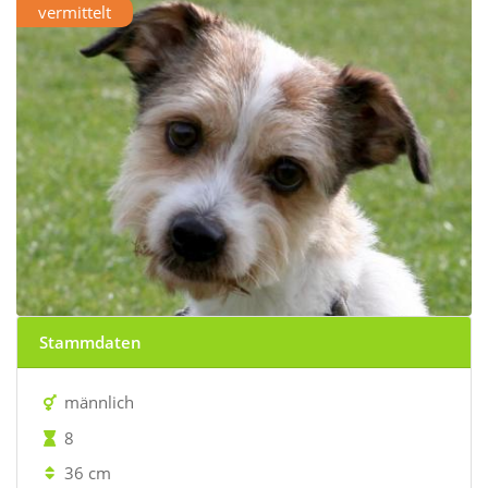
vermittelt
Stammdaten
männlich
8
36 cm