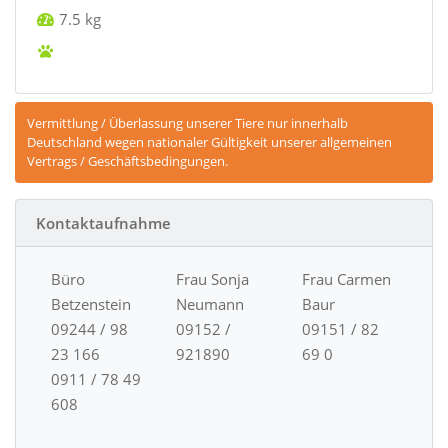
7.5 kg
Vermittlung / Überlassung unserer Tiere nur innerhalb
Deutschland wegen nationaler Gültigkeit unserer allgemeinen
Vertrags / Geschäftsbedingungen.
Kontaktaufnahme
Büro
Frau Sonja
Frau Carmen
Betzenstein
Neumann
Baur
09244 / 98
09152 /
09151 / 82
23 166
921890
69 0
0911 / 78 49
608